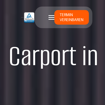
TERMIN
VEREINBAREN
Carport in