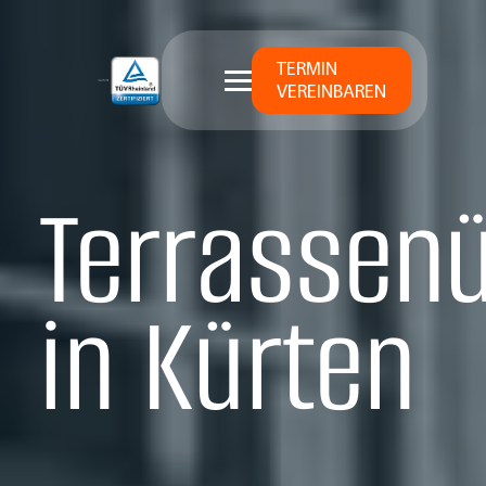
TERMIN
VEREINBAREN
Terrassen
in Kürten