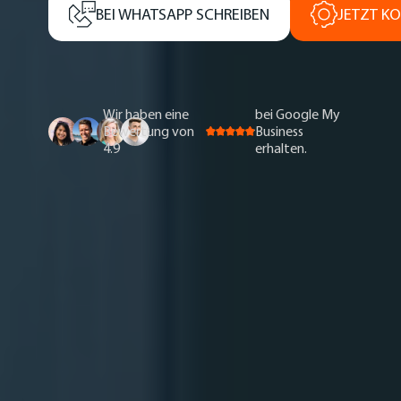
BEI WHATSAPP SCHREIBEN
JETZT KO
Wir haben eine
bei Google My
Bewertung von
Business
4.9
erhalten.