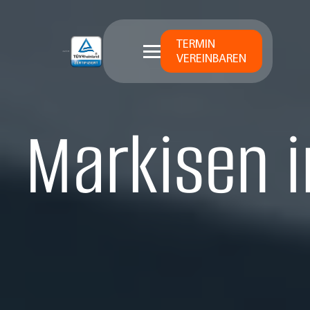
TERMIN
VEREINBAREN
Markisen i