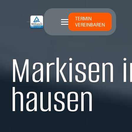
TERMIN
VEREINBAREN
Markisen i
hausen