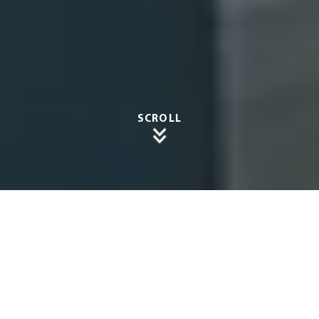
SCROLL
Elegan
te