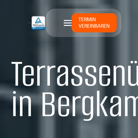
TERMIN
VEREINBAREN
Terrassen
in Berg­ka