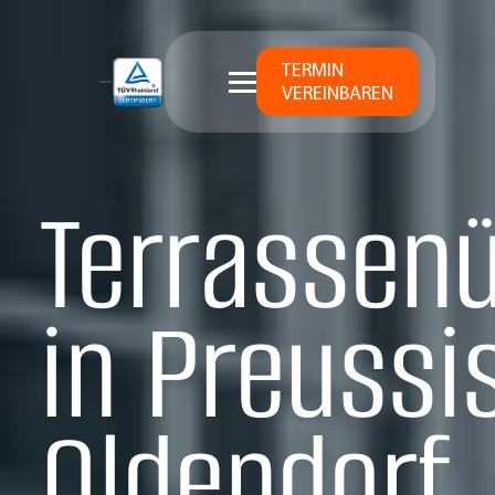
TERMIN
VEREINBAREN
Terrassen
in Preus­si
Oldendorf