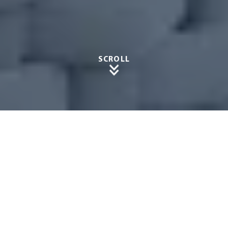
SCROLL
Ganzjä
hriges
Nature