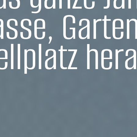
asse, Garte
ellplatz her