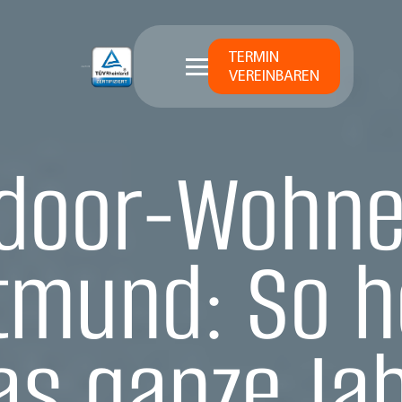
TERMIN
VEREINBAREN
door-Wohne
tmund: So h
as ganze Ja