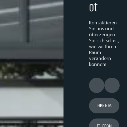
ot
Kontaktieren
Sie uns und
überzeugen
Sie sich selbst,
wie wir Ihren
Raum
verändern
können!
IHR VORNAME
IHR NACHN
IHRE E-MAIL-ADRESS
TELEFONNUMMER