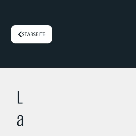
STARSEITE
L
a