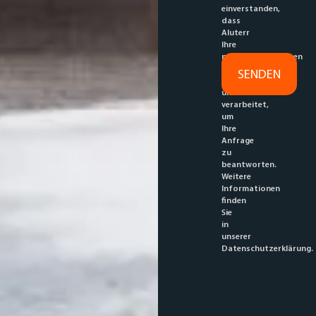
einverstanden,
dass
Aluterr
Ihre
personenbezogenen
Daten
speichert
und
verarbeitet,
um
Ihre
Anfrage
zu
beantworten.
Weitere
Informationen
finden
Sie
in
unserer
Datenschutzerklärung.