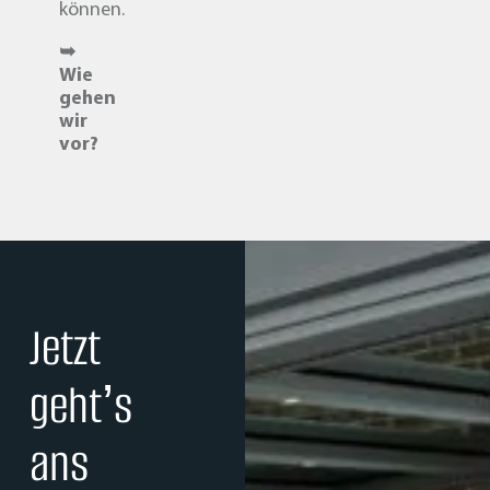
können.
➥
Wie
gehen
wir
vor?
Jetzt
geht’s
ans