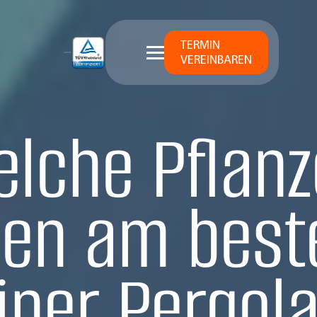
TERMIN
VEREINBAREN
lche Pflan
en am best
iner Pergol