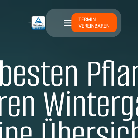
TERMIN
VEREINBAREN
 besten Pfla
hren Winterg
ine Übersic