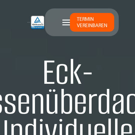
TERMIN
VEREINBAREN
Eck-
ssenüberda
Individuelle