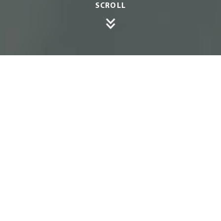
SCROLL
Eine Eck-Terras­­sen­­über­­­da­chung bietet nicht nur
opti­malen Schutz vor Wetter­ein­flüssen, sondern
ermög­licht auch eine flexible und indi­vi­duelle
Gestaltung Ihres Außen­be­reichs. Diese spezielle
Form der Über­da­chung eignet sich hervor­ragend,
um den Eingangs­be­reich mitzu­ein­be­ziehen oder
eine Terrasse, die um eine Hausecke herum­führt,
effektiv zu nutzen.