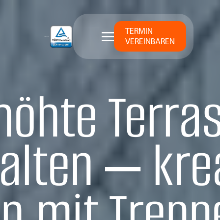
TERMIN
VEREINBAREN
höhte Terra
alten – kre
n mit Trepp