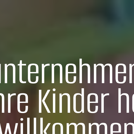
unternehmen
hre Kinder h
willkomme