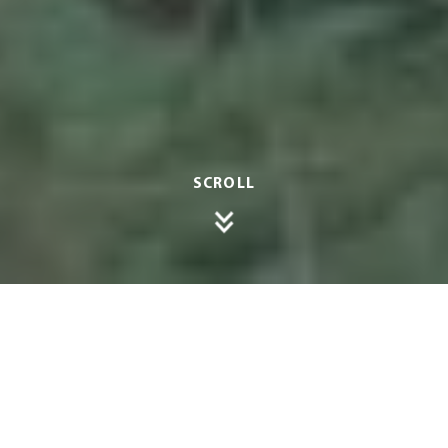
SCROLL
Ein Carport bietet nicht nur Schutz für Ihr
Fahrzeug, sondern wertet auch das Erschei­
nungsbild Ihres Grund­stücks auf. Doch bevor Sie
mit dem Bau beginnen, gibt es einige baurecht­