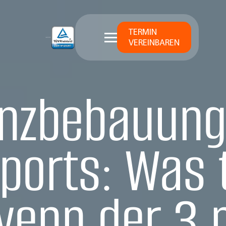
TERMIN
VEREINBAREN
nzbebauung
ports: Was 
wenn der 3 