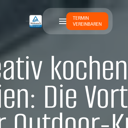
TERMIN
VEREINBAREN
eativ kochen
ien: Die Vort
r Outdoor-