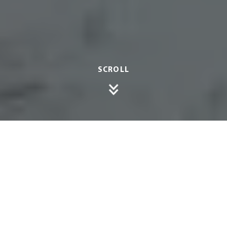
SCROLL
Der Sommer ist da – und mit ihm die Lust, Zeit
draußen zu verbringen. Warum also das
Kocherlebnis nicht einfach nach draußen
verlagern?
Outdoor Küchen
liegen voll im Trend
und bieten weit mehr als nur einen Grill im
Garten. Sie vereinen Funktionalität, Design und