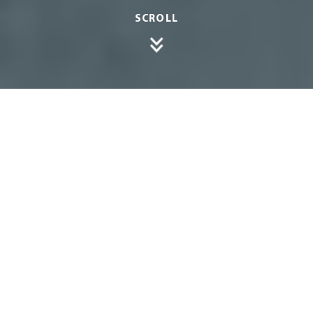
SCROLL
Ob Regen, Schnee oder grelle Sonne – die
Witterung macht keinen Halt vor der Haustür. Ein
Vordach schützt nicht nur Sie und Ihre Gäste vor
unangenehmen Wettereinflüssen, sondern
verleiht dem Eingangsbereich auch eine
persönliche Note. Moderne Vordächer für
Haustüren vereinen Design und Funktionalität
auf elegante Weise. In diesem Beitrag erfahren
Sie, warum sich ein Vordach lohnt, welche
Varianten es gibt und worauf Sie bei Auswahl und
Montage achten sollten.