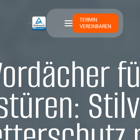
TERMIN
VEREINBAREN
Vordächer fü
türen: Stilv
tterschutz 