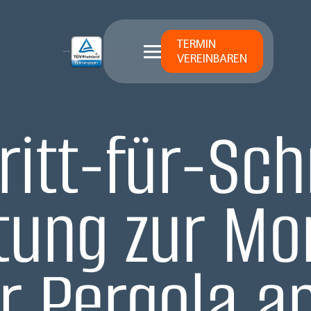
TERMIN
VEREINBAREN
ritt-für-Schr
itung zur Mo
r Pergola a