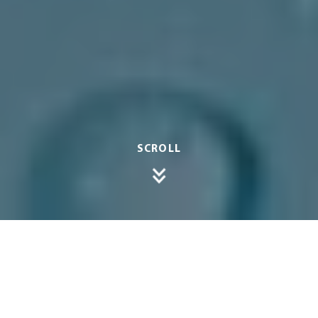
SCROLL
Poly­car­bo­nat­platten sind eine der belieb­testen
Optionen, wenn es um Über­da­chungen für
Terrassen, Gewächs­häuser und viele andere