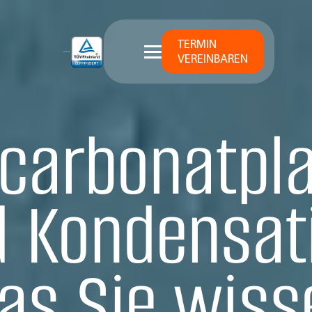
TERMIN
VEREINBAREN
ycarbonatpla
 Kondensat
as Sie wiss