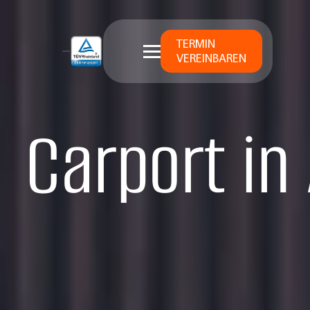
TERMIN
VEREINBAREN
Carport in 