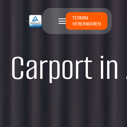
TERMIN
VEREINBAREN
Carport in