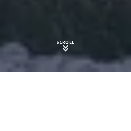
SCROLL
Carpor
ts in