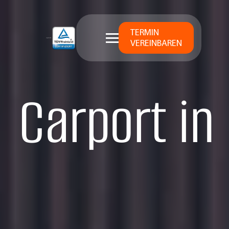
TERMIN
VEREINBAREN
Carport in