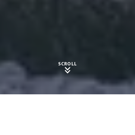
SCROLL
Moder