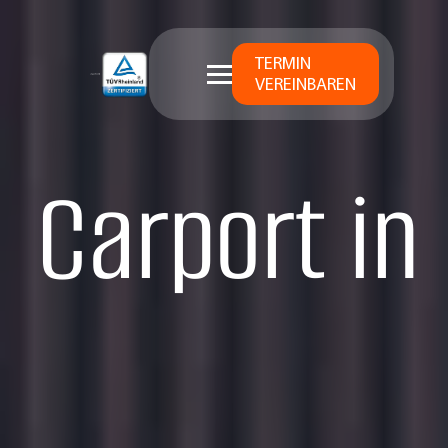
TERMIN
VEREINBAREN
Carport in