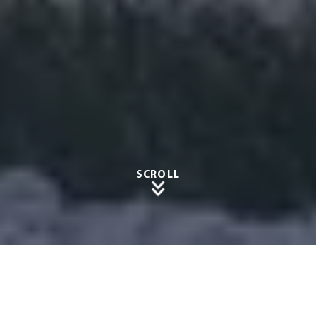
SCROLL
Zuverlä