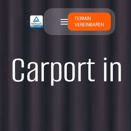
TERMIN
VEREINBAREN
Carport in