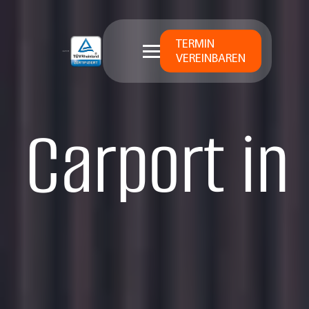
TERMIN
VEREINBAREN
Carport in