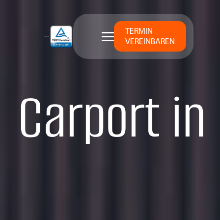
TERMIN
VEREINBAREN
Carport in