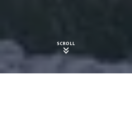
SCROLL
Zuverlä
ssiger