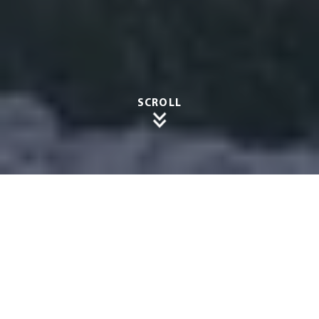
SCROLL
Zuverlä
ssiger