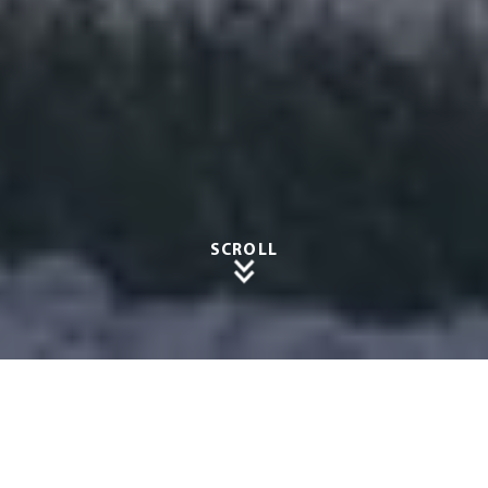
SCROLL
Die