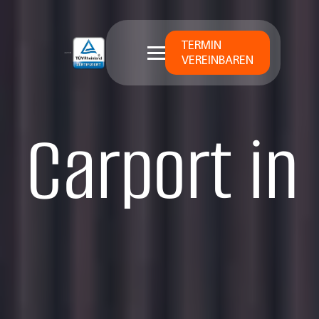
TERMIN
VEREINBAREN
Carport in