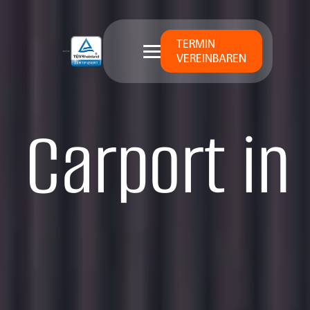
TERMIN
VEREINBAREN
Carport in