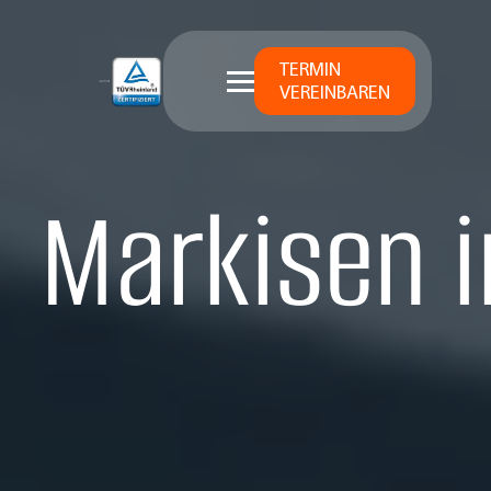
TERMIN
VEREINBAREN
Markisen i