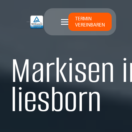
TERMIN
VEREINBAREN
Markisen 
liesborn