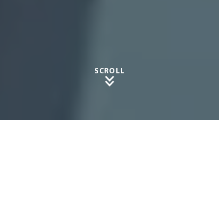
SCROLL
Elegan
ter