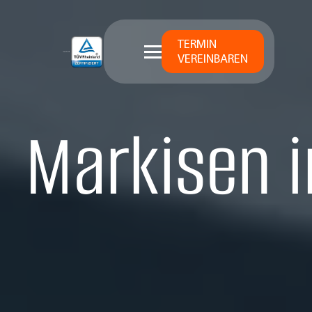
TERMIN
VEREINBAREN
Markisen i