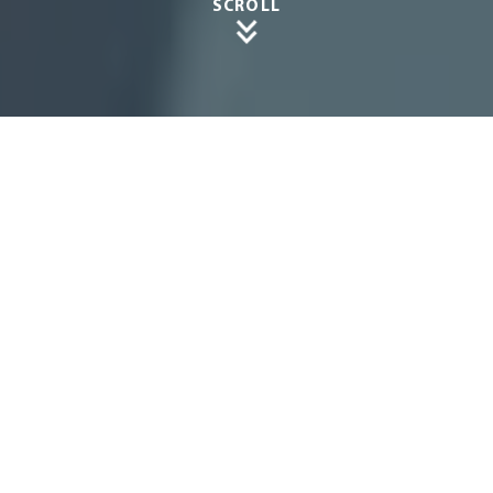
SCROLL
Sonne
nschut
z mit
Charm
e