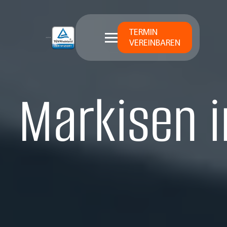
TERMIN
VEREINBAREN
Markisen i