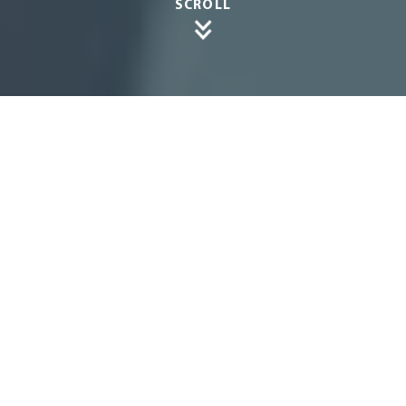
SCROLL
Sonne
nschut
z mit
Charm
e