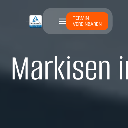
TERMIN
VEREINBAREN
Markisen i