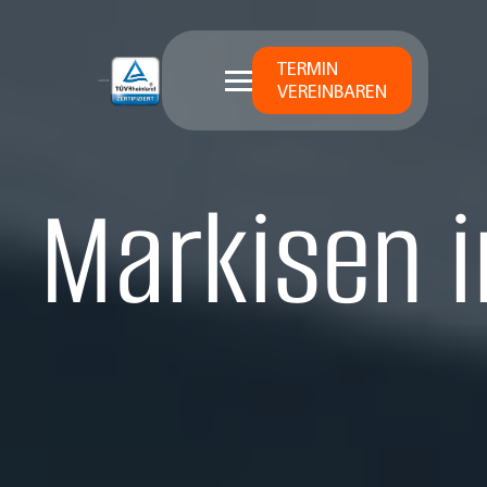
TERMIN
VEREINBAREN
Markisen i