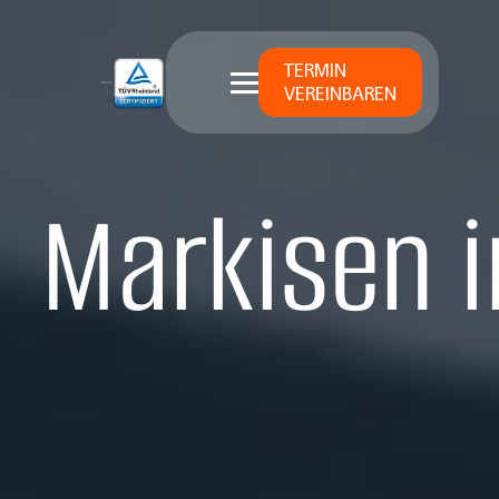
TERMIN
VEREINBAREN
Markisen i