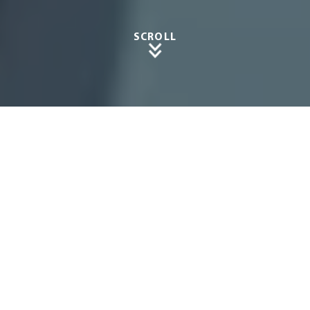
SCROLL
Markis
e in
Hellent
hal –