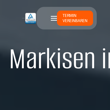
TERMIN
VEREINBAREN
Markisen i