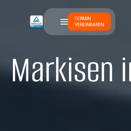
TERMIN
VEREINBAREN
Markisen i