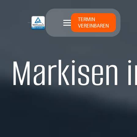
TERMIN
VEREINBAREN
Markisen i