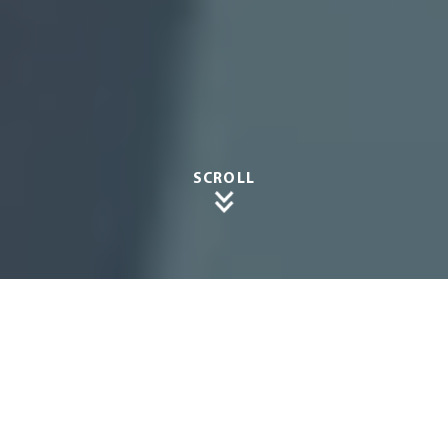
SCROLL
Stilvoll
er