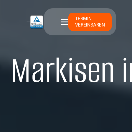
TERMIN
VEREINBAREN
Markisen i