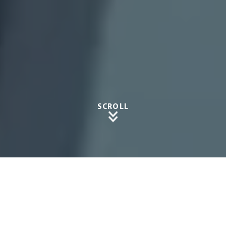
SCROLL
Die