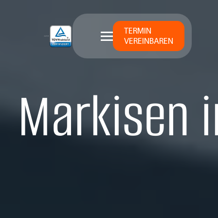
TERMIN
VEREINBAREN
Markisen i