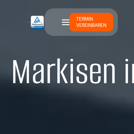
TERMIN
VEREINBAREN
Markisen i