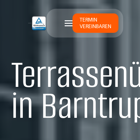
TERMIN
VEREINBAREN
Terrassen
in Barntru