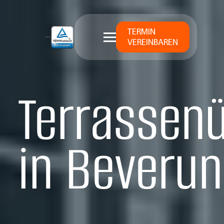
TERMIN
VEREINBAREN
Terrassen
in Bever­u