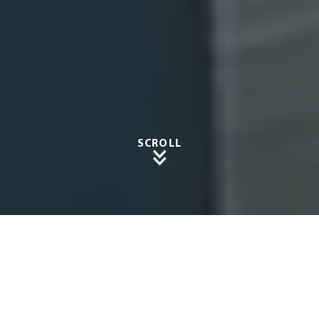
SCROLL
Gemütl