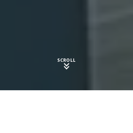
SCROLL
Der